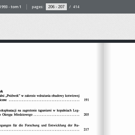
993 - tom 1
pages:
/
414