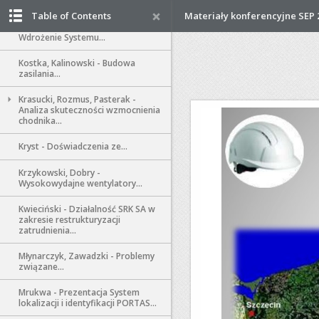
Doświadczenia KWK…
Table of Contents
Materiały konferencyjne SEP 
Koritisani Budniok Tor Marks -
Wdrożenie Systemu…
Kostka, Kalinowski - Budowa
zasilania…
Krasucki, Rozmus, Pasterak -
Analiza skuteczności wzmocnienia
chodnika...
Kryst - Doświadczenia ze…
Krzykowski, Dobry -
Wysokowydajne wentylatory…
Kwieciński - Działalność SRK SA w
zakresie restrukturyzacji
zatrudnienia...
Młynarczyk, Zawadzki - Problemy
związane…
Mrukwa - Prezentacja System
lokalizacji i identyfikacji PORTAS...