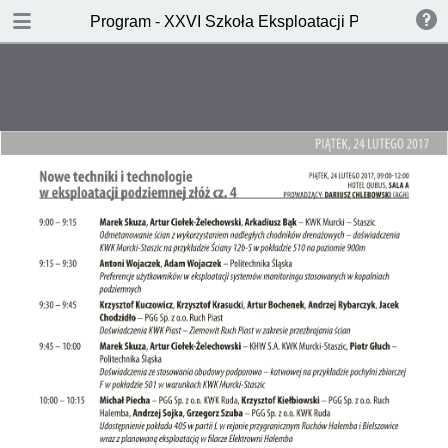
DOWNLOAD PDF
Program - XXVI Szkoła Eksploatacji Podziemnej
publication
1.4 MB
TABLE OF CONTENTS
Okładka
Środa 22 lutego 2017
Sesja plenarna:
Czwartek 23 lutego 2017
Restrukturyzacja ponad
Sesja laureatów konkursu im. B.
Piątek 24 lutego 2017
wszystko
Krypińskiego - edycja 2016
Nowe techniki i technologie w
Komunikaty
Sesja plenarna: Kopalnia