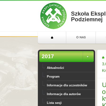
Szkoła Ekspl
Podziemnej
2017
3.
Aktualności
K
Program
U
Informacje dla uczestników
o
Informacje dla autorów
k
Lista sesji
K