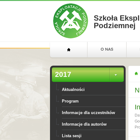
Szkoła Ekspl
Podziemnej
2017
N
Aktualności
Program
I
Informacje dla uczestników
Da
Go
Informacje dla autorów
Pr
Lista sesji