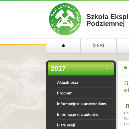
Szkoła Ekspl
Podziemnej
2017
S
Aktualności
e
Program
Informacje dla uczestników
I
Da
Informacje dla autorów
Go
Pr
Lista sesji