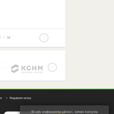
3
14
es
Regulamin strony
W celu podnoszenia jakości, serwis korzysta