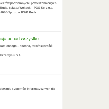
obiektów podziemnych i powierzchniowych
Ruda, Łukasz Wojtecki - PGG Sp. z o.o.
 - PGG Sp. z o.o. KWK Ruda
acja ponad wszystko
amiennego – historia, teraźniejszość i
 Przemysłu S.A.
udowaniu systemów informatycznych dla