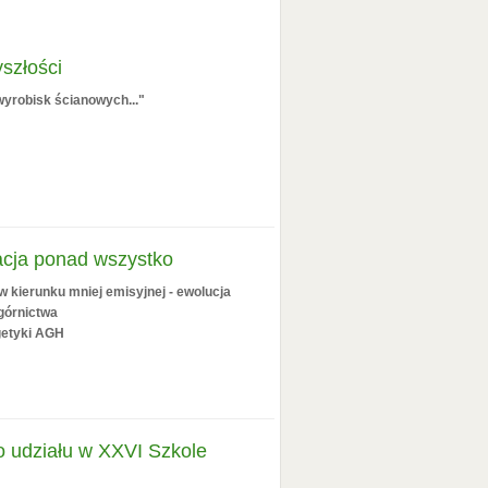
szłości
wyrobisk ścianowych..."
acja ponad wszystko
w kierunku mniej emisyjnej - ewolucja
 górnictwa
getyki AGH
do udziału w XXVI Szkole