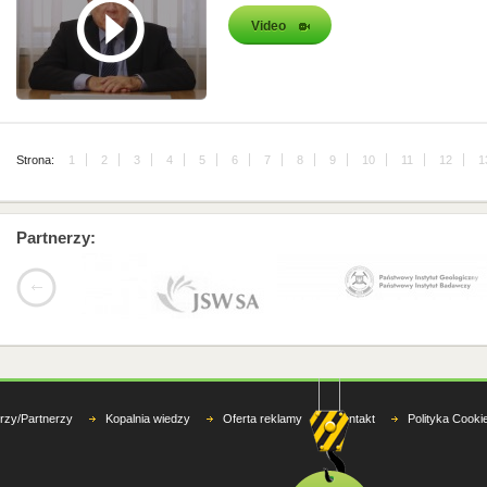
Video
Strona:
1
2
3
4
5
6
7
8
9
10
11
12
1
Partnerzy:
rzy/Partnerzy
Kopalnia wiedzy
Oferta reklamy
Kontakt
Polityka Cooki