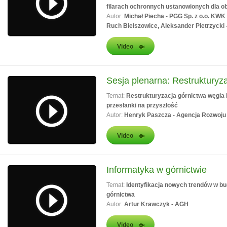
filarach ochronnych ustanowionych dla 
Autor:
Michał Piecha - PGG Sp. z o.o. KWK 
Ruch Bielszowice, Aleksander Pietrzycki
Video
Sesja plenarna: Restrukturyz
Temat:
Restrukturyzacja górnictwa węgla k
przesłanki na przyszłość
Autor:
Henryk Paszcza - Agencja Rozwoju
Video
Informatyka w górnictwie
Temat:
Identyfikacja nowych trendów w b
górnictwa
Autor:
Artur Krawczyk - AGH
Video