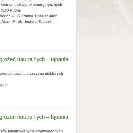
po wstrząsach wysokoenergetycznych
6 O/ZG Rudna
iedź S.A. ZG Rudna, Dariusz Jach,
 Adam Mirek - Instytut Technik
grożeń naturalnych – tąpania
 wyimaginowana przyczyna niektórych
ląska
grożeń naturalnych – tąpania
ąsów lokalizowanych w wytworzonych