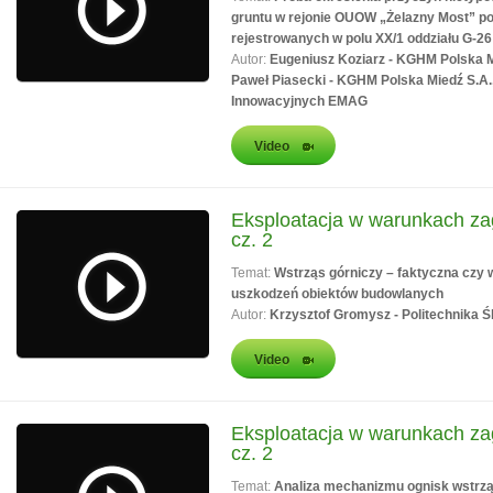
gruntu w rejonie OUOW „Żelazny Most” 
rejestrowanych w polu XX/1 oddziału G-2
Autor:
Eugeniusz Koziarz - KGHM Polska M
Paweł Piasecki - KGHM Polska Miedź S.A.,
Innowacyjnych EMAG
Video
Eksploatacja w warunkach za
cz. 2
Temat:
Wstrząs górniczy – faktyczna czy
uszkodzeń obiektów budowlanych
Autor:
Krzysztof Gromysz - Politechnika Ś
Video
Eksploatacja w warunkach za
cz. 2
Temat:
Analiza mechanizmu ognisk wstrz