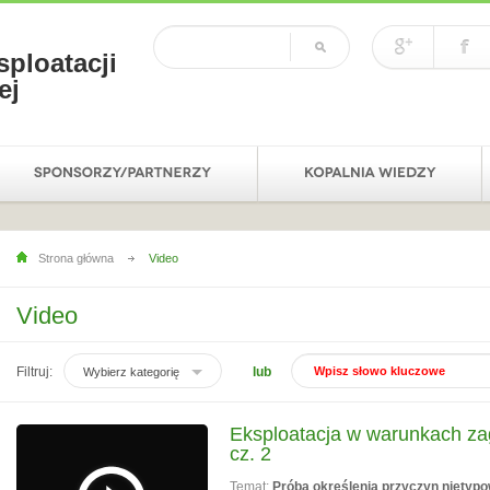
sploatacji
ej
Strona główna
Video
Video
Filtruj:
lub
Wybierz kategorię
Eksploatacja w warunkach za
cz. 2
Temat:
Próba określenia przyczyn nietypo