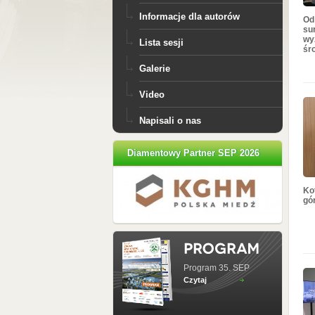
Informacje dla autorów
Od
su
wy
Lista sesji
śr
Galerie
Video
Napisali o nas
Diamentowy Partner SEP 2026
Ko
gó
Program 35. SEP
Czytaj