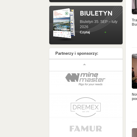
Tr
Biuletyn 35. SEP – luty
Bu
2026
Czytaj
Partnerzy i sponsorzy:
No
pod