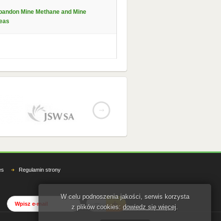
Abandon Mine Methane and Mine
reas
es
Regulamin strony
W celu podnoszenia jakości, serwis korzysta
z plików cookies:
dowiedz się więcej
.