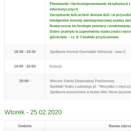
Planowanie i harmonogramowanie eksploatacji z
informatycznych
Zarządzanie łańcuchem dostaw dziś i w przyszło
Inteligentne metody wielowymiarowej analizy d
Nowoczesne technologie pomiaru i modelowania 3
Dobre praktyki w zapewnieniu stateczności wyro
górnictwie – cz. II: Chodniki przyścianowe
18:30 - 19:30
Spotkanie Komisji Geomatyki Górniczej - sala G
19:00 - 20:00
Kolacja
20:00 -
Wieczór Szkoły Eksploatacji Podziemnej:
Spektakl Teatru Ludowego pt.: "Wszystko o mężczy
Spotkanie koleżeńskie w klubie Mile Stone (poziom
Wtorek - 25.02.2020
Godzina
Nazwa zdarz