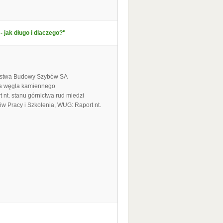
- jak długo i dlaczego?"
iorstwa Budowy Szybów SA
twa węgla kamiennego
nt. stanu górnictwa rud miedzi
ów Pracy i Szkolenia, WUG: Raport nt.