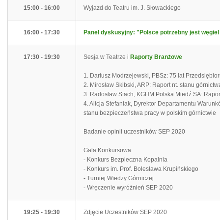
15:00 - 16:00
Wyjazd do Teatru im. J. Słowackiego
16:00 - 17:30
Panel dyskusyjny: "Polsce potrzebny jest węgiel 
17:30 - 19:30
Sesja w Teatrze i
Raporty Branżowe
1. Dariusz Modrzejewski, PBSz: 75 lat Przedsięb
2. Mirosław Skibski, ARP: Raport nt. stanu górnic
3. Radosław Stach, KGHM Polska Miedź SA: Raport 
4. Alicja Stefaniak, Dyrektor Departamentu Warunk
stanu bezpieczeństwa pracy w polskim górnictwie
Badanie opinii uczestników SEP 2020
Gala Konkursowa:
- Konkurs Bezpieczna Kopalnia
- Konkurs im. Prof. Bolesława Krupińskiego
- Turniej Wiedzy Górniczej
- Wręczenie wyróżnień SEP 2020
19:25 - 19:30
Zdjęcie Uczestników SEP 2020