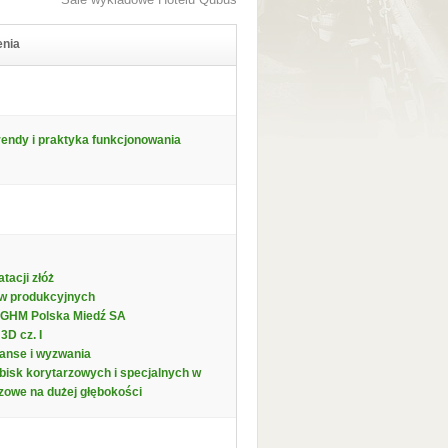
enia
rendy i praktyka funkcjonowania
tacji złóż
ów produkcyjnych
 KGHM Polska Miedź SA
D cz. I
zanse i wyzwania
bisk korytarzowych i specjalnych w
rzowe na dużej głębokości