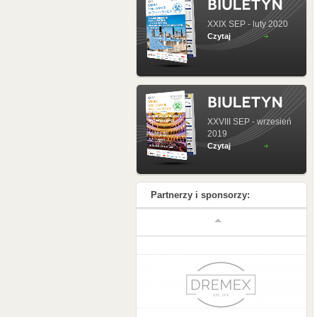
XXIX SEP - luty 2020
Czytaj
XXVIII SEP - wrzesień
2019
Czytaj
Partnerzy i sponsorzy: