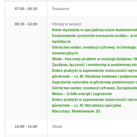
07:00 - 08:30
Śniadanie
08:30 - 14:00
Obrady w sesjach
Nowe wyzwania w specjalistycznym budownictw
Doskonalenie systemów transportu urobku - w k
wydobycia
Górnictwo wobec rewolucji cyfrowej: technologi
innowacyjnych
Woda - kluczowy problem w strategii działania i l
Zasilanie, łączność i monitoring w podziemnej eks
Dobre praktyki w zapewnieniu stateczności wyro
górnictwie – cz. III: Obudowy kotwowe i podpor
Zagrożenia naturalne w górnictwie podziemnym cz
Górnictwo wobec rewolucji cyfrowej: Zarządzanie
Metan – źródło energii i zagrożenie
Dobre praktyki w zapewnieniu stateczności wyro
górnictwie – cz. IV: Wyrobiska specjalne
Warsztaty: Modelowanie 3D
14:00 - 15:00
Obiad