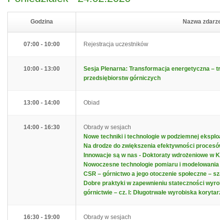
Godzina
Nazwa zdarz
07:00 - 10:00
Rejestracja uczestników
10:00 - 13:00
Sesja Plenarna: Transformacja energetyczna – t
przedsiębiorstw górniczych
13:00 - 14:00
Obiad
14:00 - 16:30
Obrady w sesjach
Nowe techniki i technologie w podziemnej eksploa
Na drodze do zwiększenia efektywności proces
Innowacje są w nas - Doktoraty wdrożeniowe w
Nowoczesne technologie pomiaru i modelowania 3
CSR – górnictwo a jego otoczenie społeczne – s
Dobre praktyki w zapewnieniu stateczności wyro
górnictwie – cz. I: Długotrwałe wyrobiska koryta
16:30 - 19:00
Obrady w sesjach