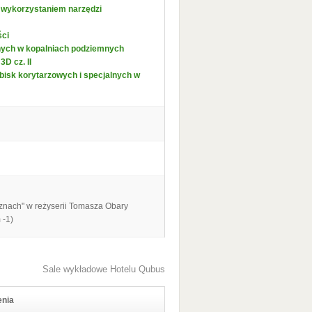
 wykorzystaniem narzędzi
ści
anych w kopalniach podziemnych
D cz. II
bisk korytarzowych i specjalnych w
znach" w reżyserii Tomasza Obary
 -1)
Sale wykładowe Hotelu Qubus
enia