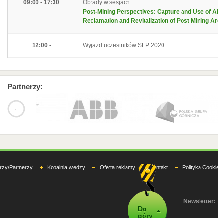
09:00 - 17:30
Obrady w sesjach
Post-Mining Perspectives: Capture and Use of 
Reclamation and Revitalization of Post Mining A
12:00 -
Wyjazd uczestników SEP 2020
Partnerzy:
rzy/Partnerzy
Kopalnia wiedzy
Oferta reklamy
Kontakt
Polityka Cooki
Newsletter:
Do
góry