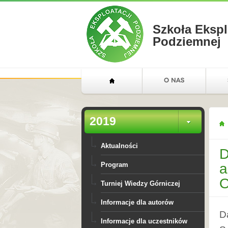
Szkoła Ekspl
Podziemnej
2019
Aktualności
D
a
Program
O
Turniej Wiedzy Górniczej
Informacje dla autorów
D
Informacje dla uczestników