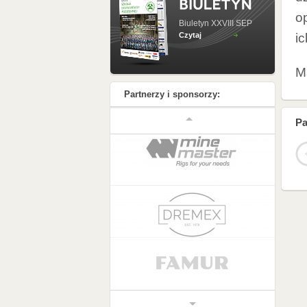
o
Biuletyn XXVIII SEP
Czytaj
i
Ma
Partnerzy i sponsorzy:
Pa