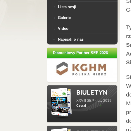
S
Lista sesji
G
Galerie
Ty
Video
r
Napisali o nas
S
Diamentowy Partner SEP 2026
A
S
S
W
d
XXVIII SEP - luty 2019
M
Czytaj
p
do
u