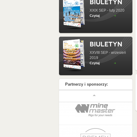
XXIX SEP - luty 2020
Czytaj
XXVIII SEP - wrzesień
2019
Czytaj
Partnerzy i sponsorzy: