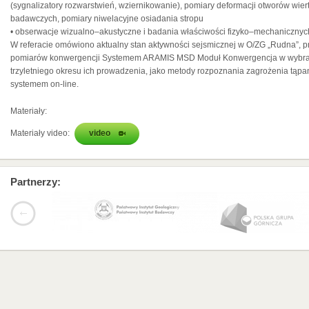
(sygnalizatory rozwarstwień, wziernikowanie), pomiary deformacji otworów wie
badawczych, pomiary niwelacyjne osiadania stropu
• obserwacje wizualno–akustyczne i badania właściwości fizyko–mechanicznych
W referacie omówiono aktualny stan aktywności sejsmicznej w O/ZG „Rudna”, p
pomiarów konwergencji Systemem ARAMIS MSD Moduł Konwergencja w wybran
trzyletniego okresu ich prowadzenia, jako metody rozpoznania zagrożenia tąp
systemem on-line.
Materiały:
Materiały video:
video
Partnerzy: