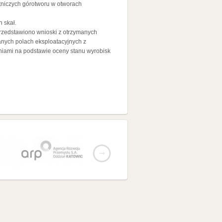
rtniczych górotworu w otworach
 skał.
rzedstawiono wnioski z otrzymanych
ych polach eksploatacyjnych z
aniami na podstawie oceny stanu wyrobisk