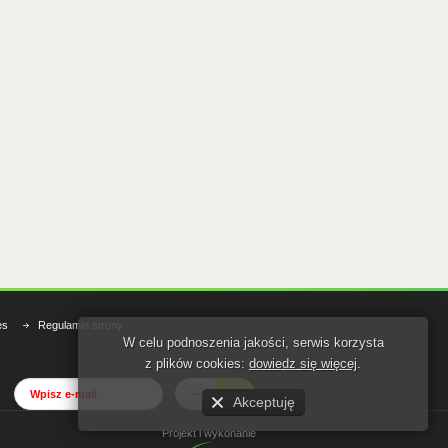
es
Regulamin strony
W celu podnoszenia jakości, serwis korzysta
z plików cookies:
dowiedz się więcej
.
Akceptuję
Projekt i wykonanie