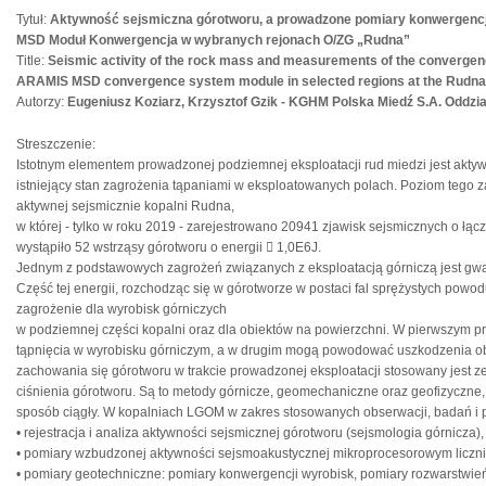
Tytuł:
Aktywność sejsmiczna górotworu, a prowadzone pomiary konwergenc
MSD Moduł Konwergencja w wybranych rejonach O/ZG „Rudna”
Title:
Seismic activity of the rock mass and measurements of the convergenc
ARAMIS MSD convergence system module in selected regions at the Rudna
Autorzy:
Eugeniusz Koziarz, Krzysztof Gzik - KGHM Polska Miedź S.A. Oddzi
Streszczenie:
Istotnym elementem prowadzonej podziemnej eksploatacji rud miedzi jest aktyw
istniejący stan zagrożenia tąpaniami w eksploatowanych polach. Poziom tego z
aktywnej sejsmicznie kopalni Rudna,
w której - tylko w roku 2019 - zarejestrowano 20941 zjawisk sejsmicznych o łąc
wystąpiło 52 wstrząsy górotworu o energii  1,0E6J.
Jednym z podstawowych zagrożeń związanych z eksploatacją górniczą jest gwał
Część tej energii, rozchodząc się w górotworze w postaci fal sprężystych powo
zagrożenie dla wyrobisk górniczych
w podziemnej części kopalni oraz dla obiektów na powierzchni. W pierwszym 
tąpnięcia w wyrobisku górniczym, a w drugim mogą powodować uszkodzenia ob
zachowania się górotworu w trakcie prowadzonej eksploatacji stosowany jest 
ciśnienia górotworu. Są to metody górnicze, geomechaniczne oraz geofizyczne
sposób ciągły. W kopalniach LGOM w zakres stosowanych obserwacji, badań i
• rejestracja i analiza aktywności sejsmicznej górotworu (sejsmologia górnicza),
• pomiary wzbudzonej aktywności sejsmoakustycznej mikroprocesorowym liczn
• pomiary geotechniczne: pomiary konwergencji wyrobisk, pomiary rozwarstwie