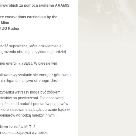
ji wyrobisk za pomocą systemu ARAMIS
e excavations carried out by the
 Mine
ał ZG Rudna
ność sejsmiczna, która odzwierciedla
agrożenia obrazuje przykład najbardziej
znej energii 7,78E8J. W okresie tym
towne wyzwalanie się energii z górotworu.
duje drgania masywu skalnego. Jest to
przypadku wstrząsy mogą być źródłem
iektów na powierzchni. Dla obserwacji
zespół metod badań i pomiarów przejawów
, które stosowane są bądź doraźnie bądź w
 pomiarów wchodzą między innymi:
ikiem trzasków MLT–3,
ń skał otaczających wyrobisko