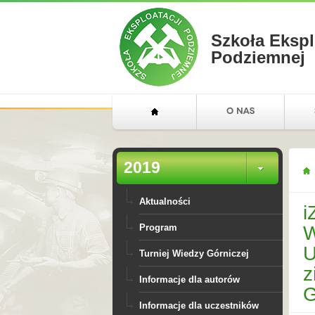
Szkoła Ekspl
Podziemnej
2019
Aktualności
i
W
Program
U
Turniej Wiedzy Górniczej
z
Informacje dla autorów
G
Informacje dla uczestników