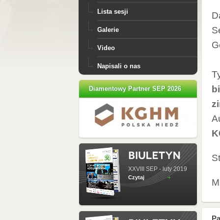
Lista sesji
D
S
Galerie
G
Video
Napisali o nas
Ty
b
Diamentowy Partner SEP 2026
z
A
K
S
XXVIII SEP - luty 2019
Czytaj
Ma
Pa