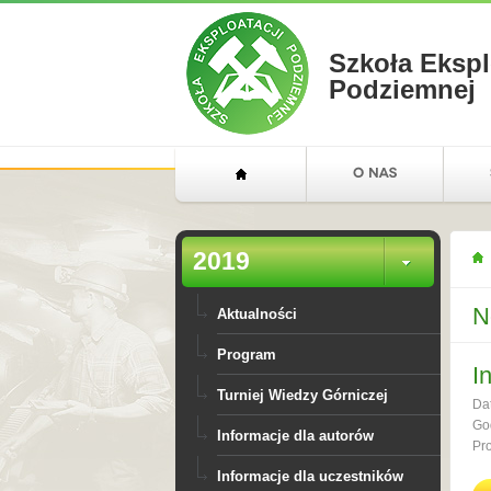
Szkoła Ekspl
Podziemnej
2019
N
Aktualności
Program
I
Turniej Wiedzy Górniczej
Da
Go
Informacje dla autorów
Pr
Informacje dla uczestników