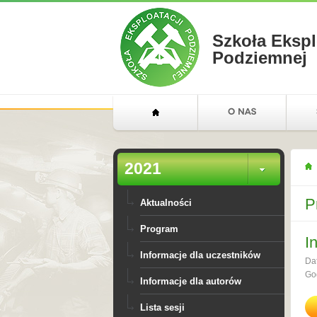
Szkoła Ekspl
Podziemnej
2021
P
Aktualności
Program
I
Informacje dla uczestników
Da
Go
Informacje dla autorów
Lista sesji