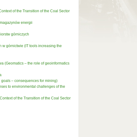
ntext of the Transition of the Coal Sector
 magazynów energii
iorstw górniczych
 górnictwie (IT tools increasing the
wa (Geomatics – the role of geoinformatics
a
e goals – consequences for mining)
nses to environmental challenges of the
ontext of the Transition of the Coal Sector