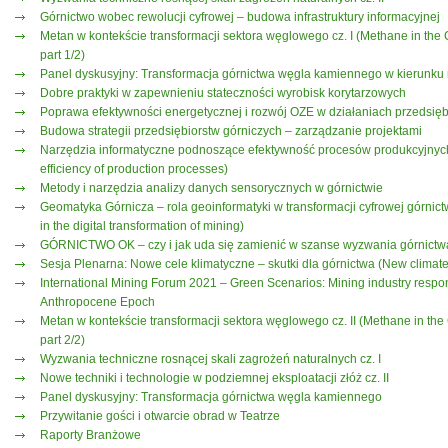
Górnictwo wobec rewolucji cyfrowej – budowa infrastruktury informacyjnej
Metan w kontekście transformacji sektora węglowego cz. I (Methane in the Co
part 1/2)
Panel dyskusyjny: Transformacja górnictwa węgla kamiennego w kierunku
Dobre praktyki w zapewnieniu stateczności wyrobisk korytarzowych
Poprawa efektywności energetycznej i rozwój OZE w działaniach przedsięb
Budowa strategii przedsiębiorstw górniczych – zarządzanie projektami
Narzędzia informatyczne podnoszące efektywność procesów produkcyjnych w
efficiency of production processes)
Metody i narzędzia analizy danych sensorycznych w górnictwie
Geomatyka Górnicza – rola geoinformatyki w transformacji cyfrowej górnict
in the digital transformation of mining)
GÓRNICTWO OK – czy i jak uda się zamienić w szanse wyzwania górnictw
Sesja Plenarna: Nowe cele klimatyczne – skutki dla górnictwa (New climat
International Mining Forum 2021 – Green Scenarios: Mining industry respo
Anthropocene Epoch
Metan w kontekście transformacji sektora węglowego cz. II (Methane in the C
part 2/2)
Wyzwania techniczne rosnącej skali zagrożeń naturalnych cz. I
Nowe techniki i technologie w podziemnej eksploatacji złóż cz. II
Panel dyskusyjny: Transformacja górnictwa węgla kamiennego
Przywitanie gości i otwarcie obrad w Teatrze
Raporty Branżowe