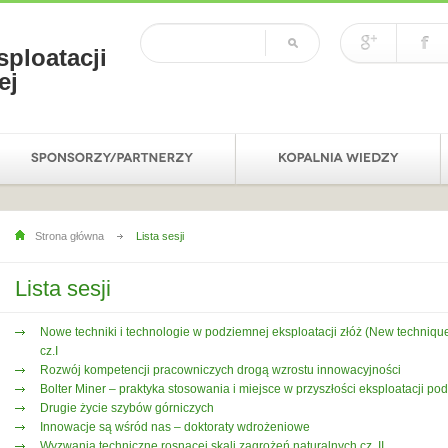
sploatacji
ej
Strona główna
Lista sesji
Lista sesji
Nowe techniki i technologie w podziemnej eksploatacji złóż (New techniqu
cz.I
Rozwój kompetencji pracowniczych drogą wzrostu innowacyjności
Bolter Miner – praktyka stosowania i miejsce w przyszłości eksploatacji po
Drugie życie szybów górniczych
Innowacje są wśród nas – doktoraty wdrożeniowe
Wyzwania techniczne rosnącej skali zagrożeń naturalnych cz. II