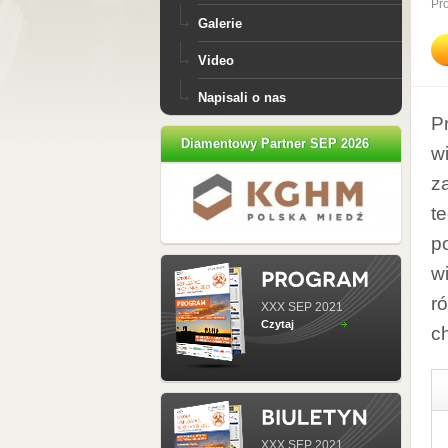
Pr
Galerie
Video
Napisali o nas
P
Diamentowy Partner SEP 2026
w
z
t
p
w
r
XXX SEP 2021
Czytaj
c
XXX SEP 2021