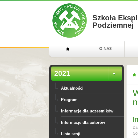
Szkoła Ekspl
Podziemnej
2021
Aktualności
W
n
Program
Informacje dla uczestników
I
Informacje dla autorów
Da
Go
Lista sesji