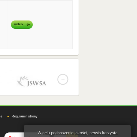
video
es
Regulamin strony
W celu podnoszenia jakości, serwis korzysta