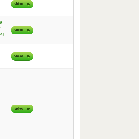
video
ną
w
video
ej.
video
e
video