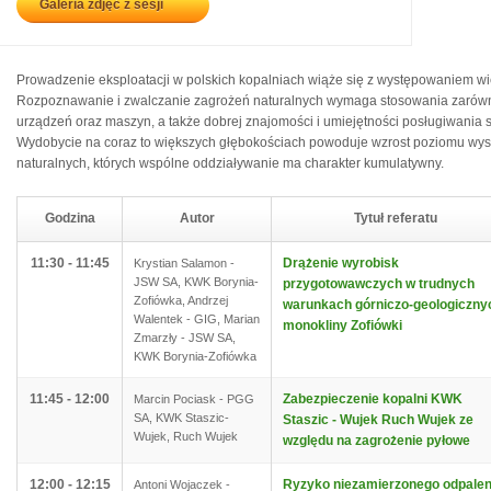
Galeria zdjęć z sesji
Prowadzenie eksploatacji w polskich kopalniach wiąże się z występowaniem wie
Rozpoznawanie i zwalczanie zagrożeń naturalnych wymaga stosowania zarówno
urządzeń oraz maszyn, a także dobrej znajomości i umiejętności posługiwania 
Wydobycie na coraz to większych głębokościach powoduje wzrost poziomu wy
naturalnych, których wspólne oddziaływanie ma charakter kumulatywny.
Godzina
Autor
Tytuł referatu
11:30 - 11:45
Drążenie wyrobisk
Krystian Salamon -
JSW SA, KWK Borynia-
przygotowawczych w trudnych
Zofiówka, Andrzej
warunkach górniczo-geologiczny
Walentek - GIG, Marian
monokliny Zofiówki
Zmarzły - JSW SA,
KWK Borynia-Zofiówka
11:45 - 12:00
Zabezpieczenie kopalni KWK
Marcin Pociask - PGG
SA, KWK Staszic-
Staszic - Wujek Ruch Wujek ze
Wujek, Ruch Wujek
względu na zagrożenie pyłowe
12:00 - 12:15
Ryzyko niezamierzonego odpalen
Antoni Wojaczek -