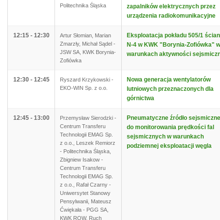
Politechnika Śląska
zapalników elektrycznych przez
urządzenia radiokomunikacyjne
12:15 - 12:30
Eksploatacja pokładu 505/1 ścia
Artur Słomian, Marian
Zmarzły, Michał Sądel -
N-4 w KWK "Borynia-Zofiówka" 
JSW SA, KWK Borynia-
warunkach aktywności sejsmiczn
Zofiówka
12:30 - 12:45
Nowa generacja wentylatorów
Ryszard Krzykowski -
EKO-WIN Sp. z o.o.
lutniowych przeznaczonych dla
górnictwa
12:45 - 13:00
Pneumatyczne źródło sejsmiczn
Przemysław Sierodzki -
Centrum Transferu
do monitorowania prędkości fal
Technologii EMAG Sp.
sejsmicznych w warunkach
z o.o., Leszek Remiorz
podziemnej eksploatacji węgla
- Politechnika Śląska,
Zbigniew Isakow -
Centrum Transferu
Technologii EMAG Sp.
z o.o., Rafał Czarny -
Uniwersytet Stanowy
Pensylwanii, Mateusz
Ćwiękała - PGG SA,
KWK ROW, Ruch