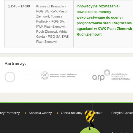
13:45 - 14:00
Innowacyjne rozwiązania i
Krzysztof Krasucki -
PGG SA, KWK Piast-
nowoczesne metody
Ziemowit, Tomasz
wykorzystywane do oceny i
Kudłacik - PGG SA,
prognozowania stanu zagrożenia
KWK Piast-Ziemowit,
tąpaniami w KWK Piast-Ziemowit
Ruch Ziemowit, Adrian
Ruch Ziemowit
Gołda - PGG SA, KWK
Piast-Ziemowit
Partnerzy:
rzy/Partnerzy
Kopalnia wiedzy
Oferta reklamy
Kontakt
Polityka Cooki