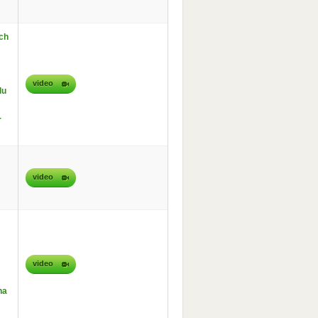
ch
video
lu
-
video
video
na