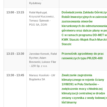
Rydułtowy
13:00 - 13:15
Doświadczenia Zakładu Górniczy
Rafał Mędrygał,
Krzysztof Kuczowicz,
Robót Inwestycyjnych w zakresie
Tomasz Śpiewak -
zastosowania otworów
PGG SA, ZGRI
kierunkowych do odmetanowania
górotworu oraz dalsze plany w po
C w ramach programu DD-MET w
KWK Staszic-Wujek Ruch Murcki
Staszic
13:15 - 13:30
Przenośnik zgrzebłowy do prac
Jarosław Konsek, Rafał
Rychter, Adam
ratowniczych typu PRJZR-400
Bosowski, Łukasz Filar
- JZR Sp. z o.o.
13:30 - 13:45
Zwalczanie zagrożenia
Mariusz Kosiński - LW
Bogdanka SA
klimatycznego w rejonie ściany
1/VIII/391 w Polu Stefanów –
zwiększenie mocy chłodniczej
klimatyzacji centralnej w drodze
zmiany czynnika z wody lodowej 
lód binarny