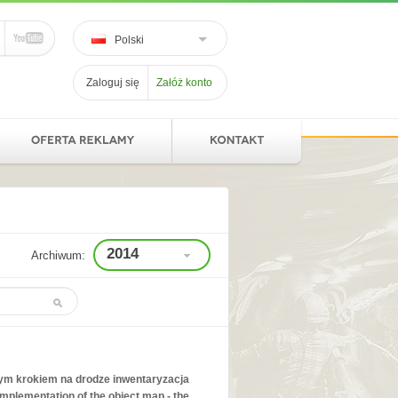
Polski
Zaloguj się
Załóż konto
2014
Archiwum:
ym krokiem na drodze inwentaryzacja
mplementation of the object map - the