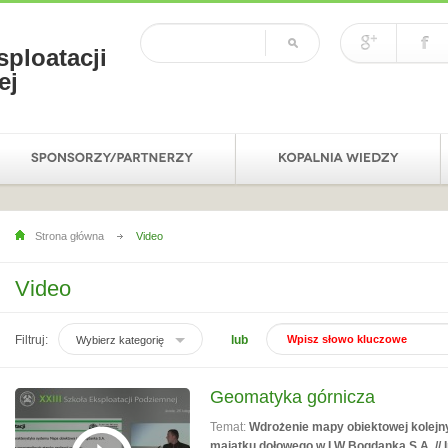
sploatacji
ej
Strona główna
Video
Video
Filtruj:
lub
Wybierz kategorię
Geomatyka górnicza
Temat:
Wdrożenie mapy obiektowej kolejn
majątku dołowego w LW Bogdanka S.A. // I