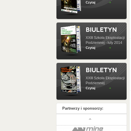
Czytaj
XXIII Szkoła Eksploatacji
Podziemnej - luty 2014
Czytaj
XXIII Szkoła Eksploatacji
Podziemnej
Czytaj
Partnerzy i sponsorzy: