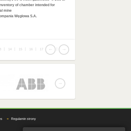
 inventory of chamber intended for
oal mine
Kompania Węglowa S.A.
3
14
15
16
17
18
19
es
Regulamin strony