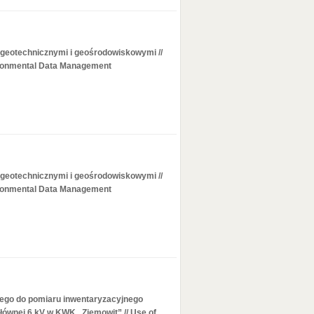
 geotechnicznymi i geośrodowiskowymi //
ironmental Data Management
 geotechnicznymi i geośrodowiskowymi //
ironmental Data Management
ego do pomiaru inwentaryzacyjnego
głównej 6 kV w KWK „Ziemowit” // Use of