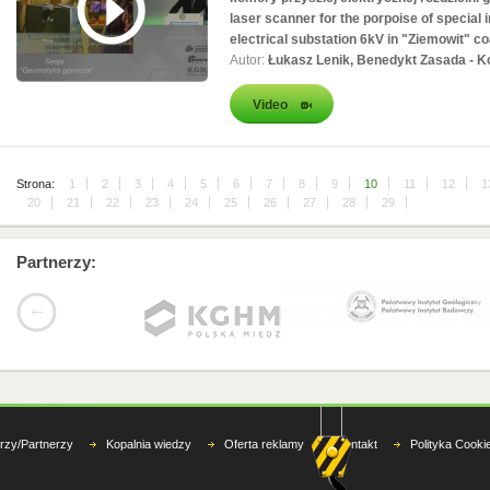
laser scanner for the porpoise of special
electrical substation 6kV in "Ziemowit" c
Autor:
Łukasz Lenik, Benedykt Zasada - 
Video
Strona:
1
2
3
4
5
6
7
8
9
10
11
12
1
20
21
22
23
24
25
26
27
28
29
Partnerzy:
rzy/Partnerzy
Kopalnia wiedzy
Oferta reklamy
Kontakt
Polityka Cooki