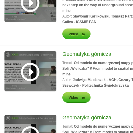
next step on the way of underground asse
mine
Autor:
Sławomir Karlikowski, Tomasz Parz
Galica - IGSMiE PAN
Video
Geomatyka górnicza
Temat:
Od modelu do numerycznej mapy prz
Soli „Wieliczka” // From model to spatial 
mine
Autor:
Jadwiga Maciaszek - AGH, Cezary T
Szewczyk - Politechnika Świętokrzyska
Video
Geomatyka górnicza
Temat:
Od modelu do numerycznej mapy prz
Soli „Wieliczka” // From model to spatial 