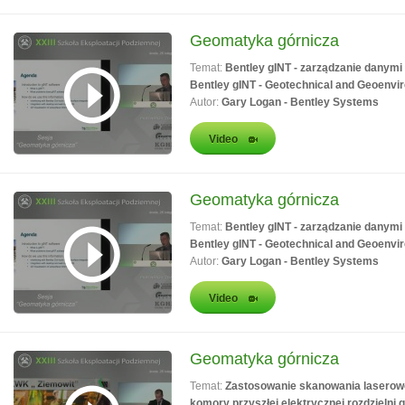
Geomatyka górnicza
Temat:
Bentley gINT - zarządzanie danymi
Bentley gINT - Geotechnical and Geoenv
Autor:
Gary Logan - Bentley Systems
Video
Geomatyka górnicza
Temat:
Bentley gINT - zarządzanie danymi
Bentley gINT - Geotechnical and Geoenv
Autor:
Gary Logan - Bentley Systems
Video
Geomatyka górnicza
Temat:
Zastosowanie skanowania laserow
komory przyszłej elektrycznej rozdzielni 