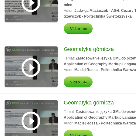
mine
Autor:
Jadwiga Maciaszek - AGH, Cezary T
Szewczyk - Politechnika Świętokrzyska
Video
Geomatyka górnicza
Temat:
Zastosowanie języka GML do przet
Application of Geography Markup Languag
Autor:
Maciej Rossa - Politechnika Warsz
Video
Geomatyka górnicza
Temat:
Zastosowanie języka GML do przet
Application of Geography Markup Languag
Autor:
Maciej Rossa - Politechnika Warsz
Video