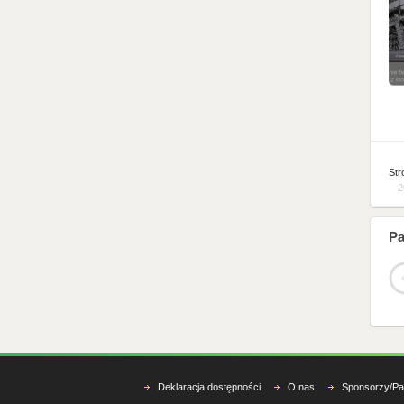
Str
2
Pa
Deklaracja dostępności
O nas
Sponsorzy/Pa