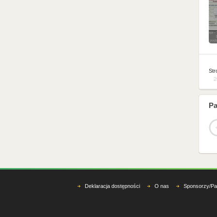
Str
2
Pa
Deklaracja dostępności
O nas
Sponsorzy/Pa