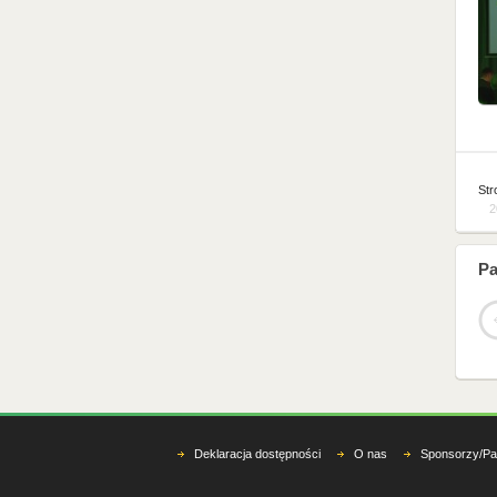
Str
2
Pa
Deklaracja dostępności
O nas
Sponsorzy/Pa