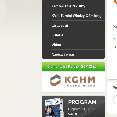
Zamówienie reklamy
XVIII Turniej Wiedzy Górniczej
Lista sesji
S
Galerie
h
Video
c
Napisali o nas
Diamentowy Partner SEP 2026
Pa
Program 33. SEP
Czytaj