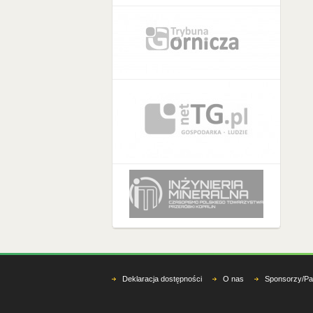
Deklaracja dostępności
O nas
Sponsorzy/Pa