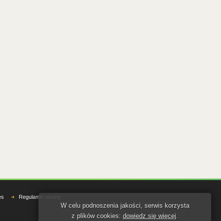
es
Regulamin strony
W celu podnoszenia jakości, serwis korzysta
z plików cookies:
dowiedz się więcej
.