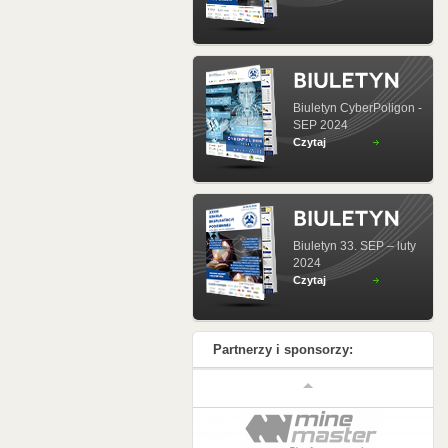
Biuletyn CyberPoligon -
SEP 2024
Czytaj
Biuletyn 33. SEP – luty
2024
Czytaj
Partnerzy i sponsorzy: