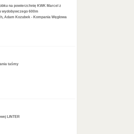
obku na powierzchnię KWK Marcel z
u wydobywczego 600m
ch, Adam Kozubek - Kompania Węglowa
ania taśmy
owej LINTER