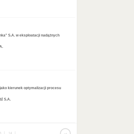
ka" S.A. w eksploatacji nadążnych
A.
ako kierunek optymalizacji procesu
ź S.A.
3
14