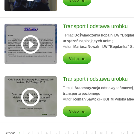
Video
Transport i odstawa urobku
Temat:
Doświadczenia kopalni LW "Bogdan
urządzeń napinających taśmę
Autor:
Mariusz Nowak - LW "Bogdanka" S.
Video
Transport i odstawa urobku
Temat:
Automatyzacja odstawy taśmowej j
transportu poziomego
Autor:
Roman Sawicki - KGHM Polska Mied
Video
Strona:
1
2
3
4
5
6
7
8
9
10
11
12
1