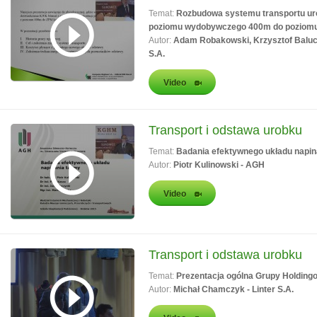
Temat:
Rozbudowa systemu transportu ur
poziomu wydobywczego 400m do poziom
Autor:
Adam Robakowski, Krzysztof Balu
S.A.
Video
Transport i odstawa urobku
Temat:
Badania efektywnego układu napin
Autor:
Piotr Kulinowski - AGH
Video
Transport i odstawa urobku
Temat:
Prezentacja ogólna Grupy Holding
Autor:
Michał Chamczyk - Linter S.A.