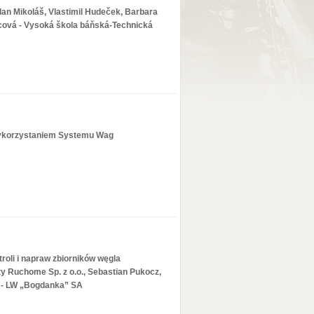
an Mikoláš, Vlastimil Hudeček, Barbara
ová - Vysoká škola báňská-Technická
 wykorzystaniem Systemu Wag
roli i napraw zbiorników węgla
ty Ruchome Sp. z o.o., Sebastian Pukocz,
o - LW „Bogdanka” SA