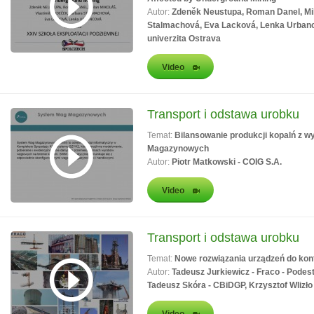
Autor:
Zdeněk Neustupa, Roman Danel, Mil
Stalmachová, Eva Lacková, Lenka Urbanc
univerzita Ostrava
Video
Transport i odstawa urobku
Temat:
Bilansowanie produkcji kopalń z
Magazynowych
Autor:
Piotr Matkowski - COIG S.A.
Video
Transport i odstawa urobku
Temat:
Nowe rozwiązania urządzeń do kont
Autor:
Tadeusz Jurkiewicz - Fraco - Podes
Tadeusz Skóra - CBiDGP, Krzysztof Wlizł