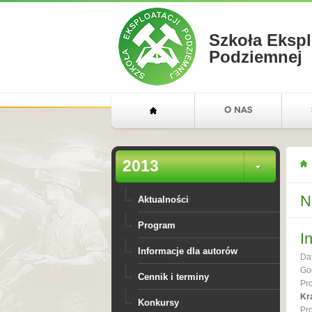
Szkoła Ekspl
Podziemnej
2013
N
Aktualności
Program
I
Informacje dla autorów
Da
Go
Cennik i terminy
Pr
Kr
Konkursy
Pr